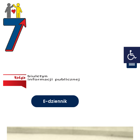
Open toolbar
E-dziennik