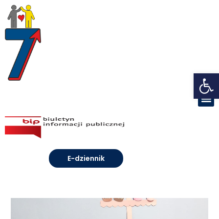
Open toolbar
E-dziennik