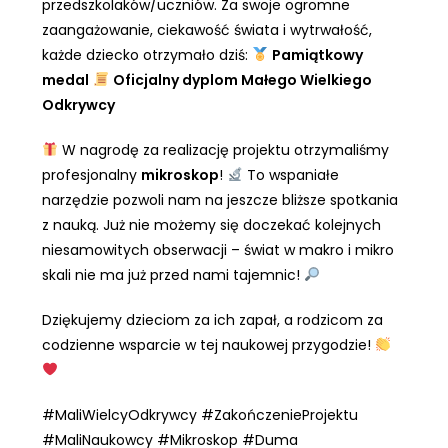
przedszkolaków/uczniów. Za swoje ogromne
zaangażowanie, ciekawość świata i wytrwałość,
każde dziecko otrzymało dziś:
Pamiątkowy
medal
Oficjalny dyplom Małego Wielkiego
Odkrywcy
W nagrodę za realizację projektu otrzymaliśmy
profesjonalny
mikroskop
!
To wspaniałe
narzędzie pozwoli nam na jeszcze bliższe spotkania
z nauką. Już nie możemy się doczekać kolejnych
niesamowitych obserwacji – świat w makro i mikro
skali nie ma już przed nami tajemnic!
Dziękujemy dzieciom za ich zapał, a rodzicom za
codzienne wsparcie w tej naukowej przygodzie!
#MaliWielcyOdkrywcy #ZakończenieProjektu
#MaliNaukowcy #Mikroskop #Duma