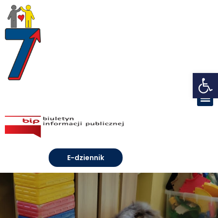
Open toolbar
E-dziennik