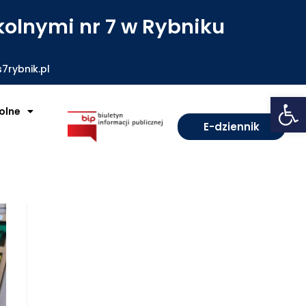
olnymi nr 7 w Rybniku
7rybnik.pl
Open toolbar
olne
E-dziennik