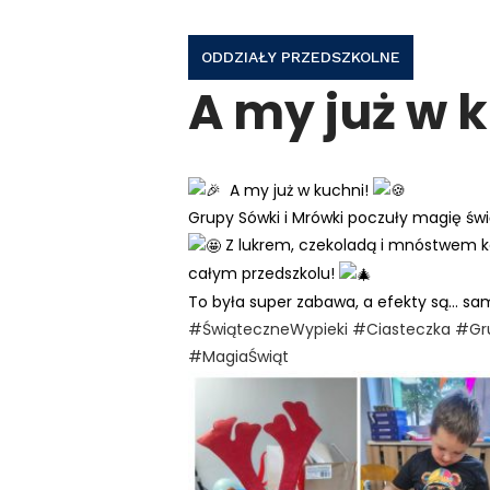
ODDZIAŁY PRZEDSZKOLNE
A my już w 
A my już w kuchni!
Grupy Sówki i Mrówki poczuły magię świą
Z lukrem, czekoladą i mnóstwem k
całym przedszkolu!
To była super zabawa, a efekty są… sami
#ŚwiąteczneWypieki
#Ciasteczka
#Gr
#MagiaŚwiąt