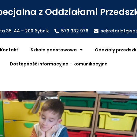
ecjalna z Oddziałami Przedszk
sta 35, 44 – 200 Rybnik
573 332 976
sekretariat@sps
Kontakt
Szkoła podstawowa
Oddziały przedszk
Dostępność informacyjno – komunikacyjna