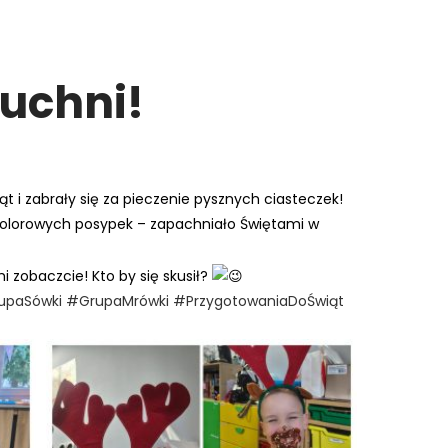
kuchni!
t i zabrały się za pieczenie pysznych ciasteczek!
olorowych posypek – zapachniało Świętami w
 zobaczcie! Kto by się skusił?
upaSówki
#GrupaMrówki
#PrzygotowaniaDoŚwiąt