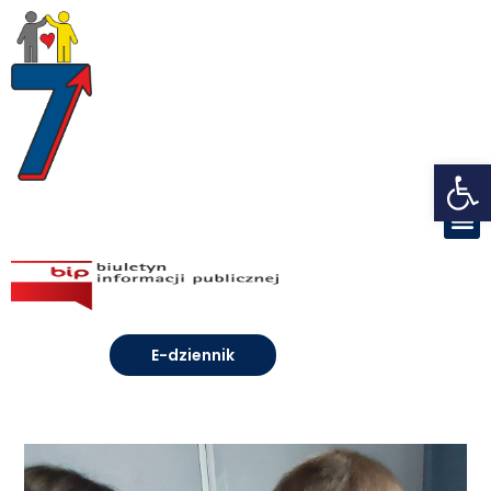
Open toolbar
E-dziennik