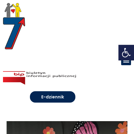
Open toolbar
E-dziennik