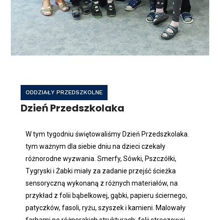
ODDZIAŁY PRZEDSZKOLNE
Dzień Przedszkolaka
W tym tygodniu świętowaliśmy Dzień Przedszkolaka.
tym ważnym dla siebie dniu na dzieci czekały
różnorodne wyzwania. Smerfy, Sówki, Pszczółki,
Tygryski i Żabki miały za zadanie przejść ścieżka
sensoryczną wykonaną z różnych materiałów, na
przykład z folii bąbelkowej, gąbki, papieru ściernego,
patyczków, fasoli, ryżu, szyszek i kamieni. Malowały
farbami po różnorakich strukturach: folii streczowej,