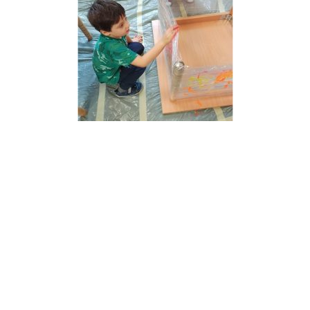
Wcześniejszy Post
Następny Post
Higiena
Idzie jesień