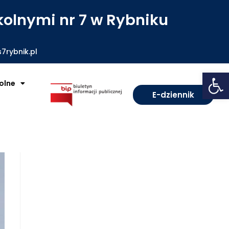
olnymi nr 7 w Rybniku
7rybnik.pl
Open toolbar
olne
E-dziennik