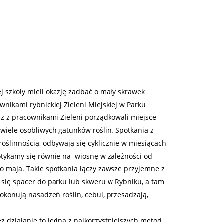
j szkoły mieli okazję zadbać o mały skrawek
ownikami rybnickiej Zieleni Miejskiej w Parku
 z pracownikami Zieleni porządkowali miejsce
 wiele osobliwych gatunków roślin. Spotkania z
roślinnością, odbywają się cyklicznie w miesiącach
otykamy się równie na wiosnę w zależności od
 maja. Takie spotkania łączy zawsze przyjemne z
 się spacer do parku lub skweru w Rybniku, a tam
okonują nasadzeń roślin, cebul, przesadzają,
zez działanie to jedna z najkorzystniejszych metod