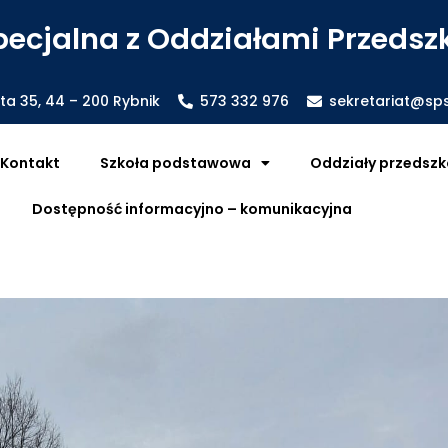
ecjalna z Oddziałami Przedszk
sta 35, 44 – 200 Rybnik
573 332 976
sekretariat@sps
Kontakt
Szkoła podstawowa
Oddziały przedszk
Dostępność informacyjno – komunikacyjna