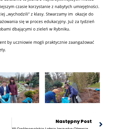
ejszym czasie korzystanie z nabytych umiejętności.
iej „wychodzili” z klasy. Stwarzamy im okazje do
żowania się w proces edukacyjny. Już za tydzień
obami dbającymi o zieleń w Rybniku.
ment by uczniowie mogli praktycznie zaangażować
ety.
Następny Post
XII Ogólnopolskie Letnie Igrzyska Olimpiad Specjalnych 2022