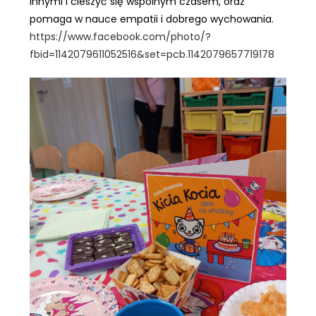
innymi i cieszyć się wspólnym czasem, oraz
pomaga w nauce empatii i dobrego wychowania.
https://www.facebook.com/photo/?
fbid=1142079611052516&set=pcb.1142079657719178