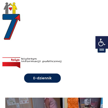
Open toolbar
E-dziennik