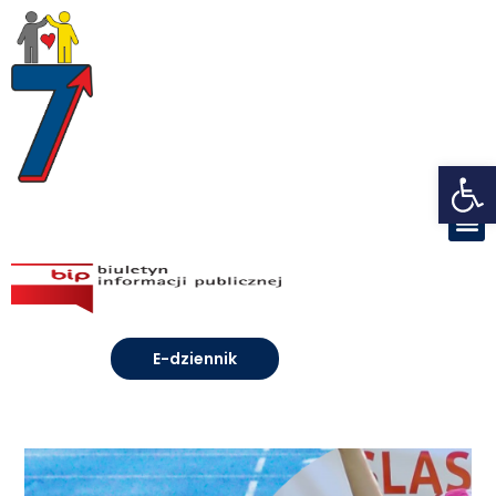
Open toolbar
E-dziennik