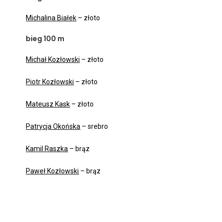
Michalina Białek
– złoto
bieg 100 m
Michał Kozłowski
– złoto
Piotr Kozłowski
– złoto
Mateusz Kask
– złoto
Patrycja Okońska
– srebro
Kamil Raszka
– brąz
Paweł Kozłowski
– brąz
Trener: Urszula Zuber
Pomoc: Leszek Swoboda, Karol Kupczak