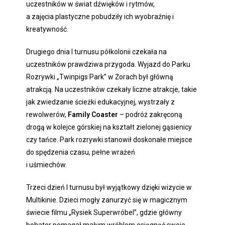
uczestników w świat dźwięków i rytmów,
a zajęcia plastyczne pobudziły ich wyobraźnię i
kreatywność.
Drugiego dnia I turnusu półkolonii czekała na
uczestników prawdziwa przygoda. Wyjazd do Parku
Rozrywki „Twinpigs Park” w Żorach był główną
atrakcją. Na uczestników czekały liczne atrakcje, takie
jak zwiedzanie ścieżki edukacyjnej, wystrzały z
rewolwerów,
Family Coaster
– podróż zakręconą
drogą w kolejce górskiej na kształt zielonej gąsienicy
czy tańce. Park rozrywki stanowił doskonałe miejsce
do spędzenia czasu, pełne wrażeń
i uśmiechów.
Trzeci dzień I turnusu był wyjątkowy dzięki wizycie w
Multikinie. Dzieci mogły zanurzyć się w magicznym
świecie filmu „Rysiek Superwróbel”, gdzie główny
bohater pomagał małym wróblom osiągnąć swoje