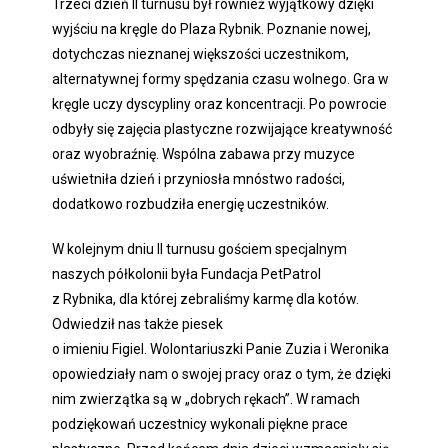
Trzeci dzień II turnusu był również wyjątkowy dzięki
wyjściu na kręgle do Plaza Rybnik. Poznanie nowej,
dotychczas nieznanej większości uczestnikom,
alternatywnej formy spędzania czasu wolnego. Gra w
kręgle uczy dyscypliny oraz koncentracji. Po powrocie
odbyły się zajęcia plastyczne rozwijające kreatywność
oraz wyobraźnię. Wspólna zabawa przy muzyce
uświetniła dzień i przyniosła mnóstwo radości,
dodatkowo rozbudziła energię uczestników.
W kolejnym dniu II turnusu gościem specjalnym
naszych półkolonii była Fundacja PetPatrol
z Rybnika, dla której zebraliśmy karmę dla kotów.
Odwiedził nas także piesek
o imieniu Figiel. Wolontariuszki Panie Zuzia i Weronika
opowiedziały nam o swojej pracy oraz o tym, że dzięki
nim zwierzątka są w „dobrych rękach”. W ramach
podziękowań uczestnicy wykonali piękne prace