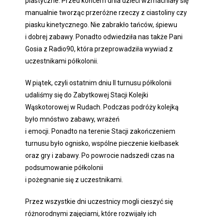
plastyczne. Przed końcem dnia dzieci wzmacniały się
manualnie tworząc przeróżne rzeczy z ciastoliny czy
piasku kinetycznego. Nie zabrakło tańców, śpiewu
i dobrej zabawy. Ponadto odwiedziła nas także Pani
Gosia z Radio90, która przeprowadziła wywiad z
uczestnikami półkolonii.
W piątek, czyli ostatnim dniu II turnusu półkolonii
udaliśmy się do Zabytkowej Stacji Kolejki
Wąskotorowej w Rudach. Podczas podróży kolejką
było mnóstwo zabawy, wrażeń
i emocji. Ponadto na terenie Stacji zakończeniem
turnusu było ognisko, wspólne pieczenie kiełbasek
oraz gry i zabawy. Po powrocie nadszedł czas na
podsumowanie półkolonii
i pożegnanie się z uczestnikami.
Przez wszystkie dni uczestnicy mogli cieszyć się
różnorodnymi zajęciami, które rozwijały ich