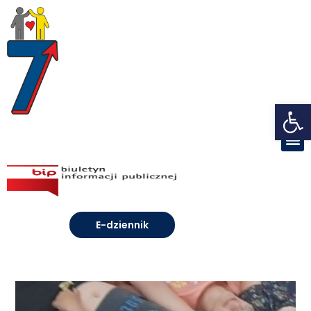
Open toolbar
E-dziennik