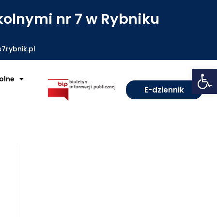
olnymi nr 7 w Rybniku
7rybnik.pl
Open toolbar
olne
E-dziennik