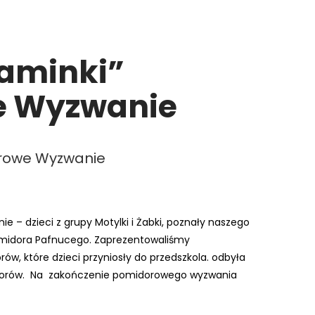
taminki”
e Wyzwanie
rowe Wyzwanie
e – dzieci z grupy Motylki i Żabki, poznały naszego
midora Pafnucego.
Zaprezentowaliśmy
w, które dzieci przyniosły do przedszkola. odbyła
worów. Na zakończenie pomidorowego wyzwania