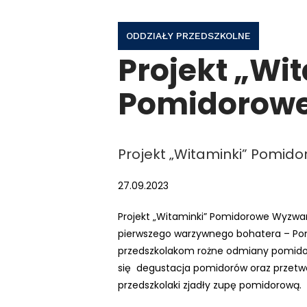
ODDZIAŁY PRZEDSZKOLNE
Projekt „Wi
Pomidorow
Projekt „Witaminki”
Pomido
27.09.2023
Projekt „Witaminki” Pomidorowe Wyzwani
pierwszego warzywnego bohatera – Po
przedszkolakom rożne odmiany pomidoró
się degustacja pomidorów oraz przet
przedszkolaki zjadły zupę pomidorową.