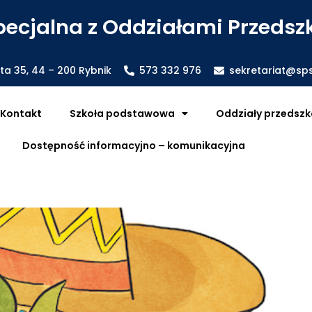
ecjalna z Oddziałami Przedszk
sta 35, 44 – 200 Rybnik
573 332 976
sekretariat@sps
Kontakt
Szkoła podstawowa
Oddziały przedszk
Dostępność informacyjno – komunikacyjna