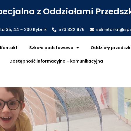
ecjalna z Oddziałami Przedszk
sta 35, 44 – 200 Rybnik
573 332 976
sekretariat@sps
Kontakt
Szkoła podstawowa
Oddziały przedszk
Dostępność informacyjno – komunikacyjna