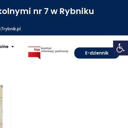
olnymi nr 7 w Rybniku
7rybnik.pl
Open toolbar
olne
E-dziennik