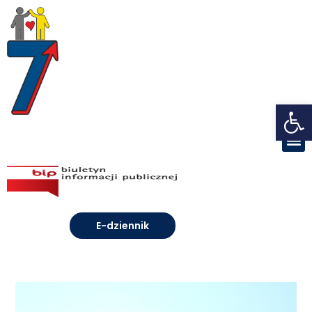
Open toolbar
E-dziennik