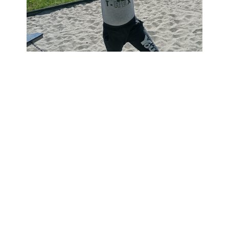
Wcześniejszy Post
Następny Post
Śląski Mityng w Jeździe Szybkiej na Wrotkach
Miasteczko Ruchu Drogowego