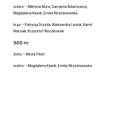
srebro – Wiktoria Mura, Samanta Adamowicz,
Magdalena Kawik, Emilia Wrześniewska
brąz – Patrycja Drozda, Aleksandra Leśnik, Kamil
Marciak, Krzysztof Kloczkowski
500 m
złoto – Nikola Pilich
srebro – Magdalena Kawik, Emilia Wrześniewska
Trener: Małgorzata Lazar
Pomoc: Justyna Libera Dziuba, Anna Kirsek
Wolontariusz: Maciej Dziuba