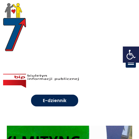
Open toolbar
E-dziennik