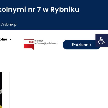
olnymi nr 7 w Rybniku
7rybnik.pl
Open toolbar
olne
E-dziennik