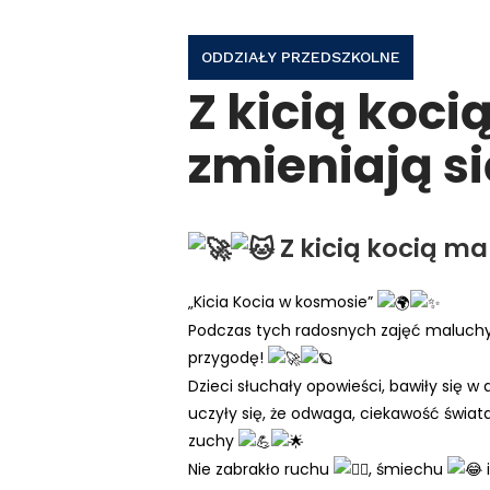
ODDZIAŁY PRZEDSZKOLNE
Z kicią koc
zmieniają s
Z kicią kocią ma
„Kicia Kocia w kosmosie”
Podczas tych radosnych zajęć maluchy
przygodę!
Dzieci słuchały opowieści, bawiły się 
uczyły się, że odwaga, ciekawość świa
zuchy
Nie zabrakło ruchu
, śmiechu