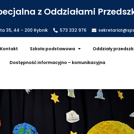
ecjalna z Oddziałami Przedszk
sta 35, 44 – 200 Rybnik
573 332 976
sekretariat@sps
Kontakt
Szkoła podstawowa
Oddziały przedszk
Dostępność informacyjno – komunikacyjna