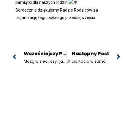
pamiątki dla naszych rodzin
Serdecznie dziękujemy Radzie Rodziców za
organizację tego pięknego przedsięwzięcia.
Wcześniejszy Post
Następny Post
Mózg w sieci, czyli jak nie dać się złapać!
„Kicia Kocia w samolocie”
@ Copyright 2022 Szkoła Podstawowa Specjalna z
Oddziałami Przedszkolnymi nr 7 w Rybniku, projekt JLD,