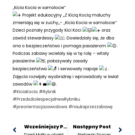
„Kicia Kocia w samolocie”
Projekt edukacyjny ,,Z Kicią Kocią maluchy
zmieniają się w zuchy,,- „Kicia Kocia w samolocie”
Dzieci poznały przygody Kici Koci
oraz
zawód stewardessy
. Dowiedziały się, że dba
ona o bezpieczeństwo i pomaga pasażerom
.
Podczas zabawy wcielały się w tę rolę – witały
pasażerów
, pokazywały zasady
bezpieczeństwa
i serwowały napoje
.
Zajęcia rozwijały wyobraźnię i wprowadzały w świat
zawodów
.
#KiciaKocia
#Rybnik
#PrzedszkolespecjalnewRybniku
#preorientacjazawodowa
#naukaprzezzabawę
Wcześniejszy Post
Następny Post
Dzień Matki w obiektywie
Niebieski Spacer