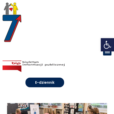
Open toolbar
E-dziennik