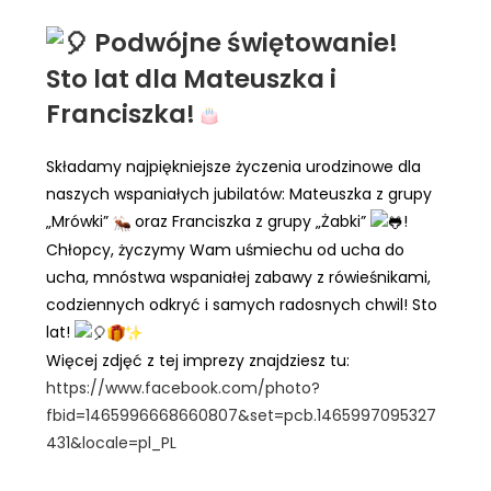
Podwójne świętowanie!
Sto lat dla Mateuszka i
Franciszka!
Składamy najpiękniejsze życzenia urodzinowe dla
naszych wspaniałych jubilatów: Mateuszka z grupy
„Mrówki”
oraz Franciszka z grupy „Żabki”
!
Chłopcy, życzymy Wam uśmiechu od ucha do
ucha, mnóstwa wspaniałej zabawy z rówieśnikami,
codziennych odkryć i samych radosnych chwil! Sto
lat!
Więcej zdjęć z tej imprezy znajdziesz tu:
https://www.facebook.com/photo?
fbid=1465996668660807&set=pcb.1465997095327
431&locale=pl_PL