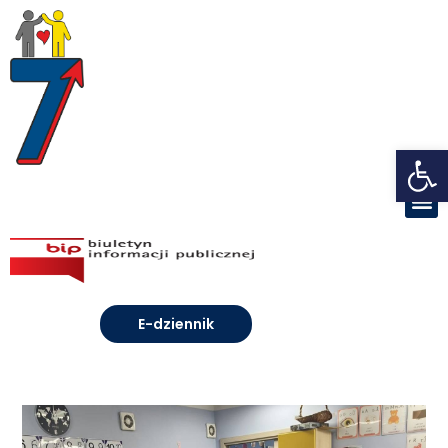
Open toolbar
E-dziennik