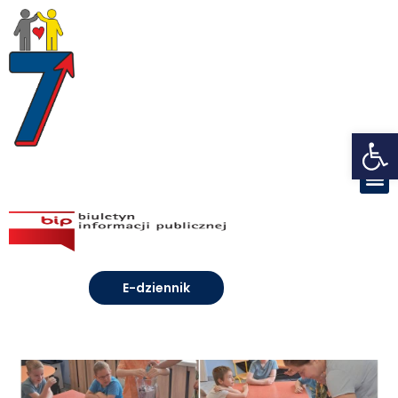
Open toolbar
E-dziennik