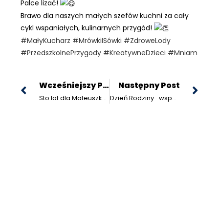
Palce lizać!
​Brawo dla naszych małych szefów kuchni za cały
cykl wspaniałych, kulinarnych przygód!
#MałyKucharz
#MrówkiISówki
#ZdroweLody
#PrzedszkolnePrzygody
#KreatywneDzieci
#Mniam
Wcześniejszy Post
Następny Post
Sto lat dla Mateuszka i Franciszka
Dzień Rodziny- wspomnienia
@ Copyright 2022 Szkoła Podstawowa Specjalna z
Oddziałami Przedszkolnymi nr 7 w Rybniku, projekt JLD,
Stworzone w ramach
atwi.pl